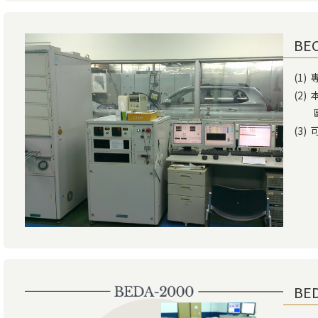
BE
(1
(2
歐規（
(3
BE