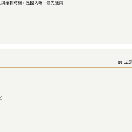
入與編輯時間，是國內唯一最先進與
📖 型
化）