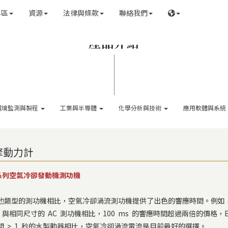
專區
資源
法律與條款
聯絡我們
產品介紹
環境監測與製程
工業與半導體
化學分析與技術
應用軟體與系統
擎動力計
 系列空氣冷卻發動機測功機
他類型的測功機相比，空氣冷卻渦流測功機提供了出色的響應時間。例如，ED
。與相同尺寸的 AC 測功機相比，100 ms 的響應時間超過兩倍的價格，ED
間 > 1 秒的水製動器相比，空氣冷卻渦流電流是目前最好的選擇。