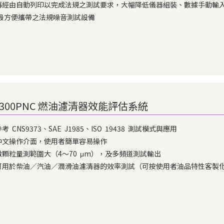
) 再經由自動列印以完成法規之測試要求，大幅降低儀器組裝、數據手動輸
便攜帶之法規噪音測試設備
-300PNC 燃油濾清器效能評估系統
 參考 CNS9373、SAE J1985、ISO 19438 測試模式與應用
) 中文操作介面，使用者簡單容易操作
) 微顆粒量測範圍大（4～70 μm），及多頻道測試輸出
) 可用於柴油／汽油／潤滑油濾清器的效率測試（可按使用者油品特性客製