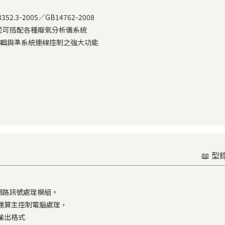
2.3-2005／GB14762-2008
並可搭配各種廢氣分析儀系統
自行編輯與準系統連線控制之強大功能
📖 型
網路訊號處理模組。
運算主控制電腦處理，
輸出格式