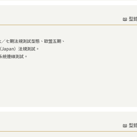
📖 型
六／七期法規測試型態、歐盟五期、
本（Japan）法規測試。
助系統連線測試。
📖 型