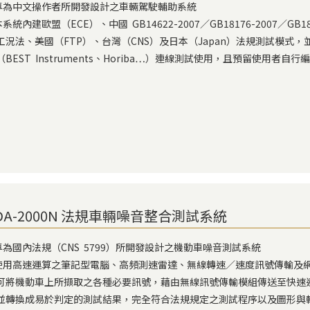
) 專為中文操作者所開發設計之車輛駕駛輔助系統
 本系統內建歐盟（ECE）、中國 GB14622-2007／GB18176-2007／GB1835
法、美國（FTP）、台灣（CNS）及日本（Japan）法規測試模式，
EST Instruments、Horiba…）連線測試使用，且預留使用者
DA-2000N 法規車輛噪音整合測試系統
) 專為國內法規（CNS 5799）所開發設計之機動車噪音測試系統
) 使用高速運算之筆記型電腦、高頻測速雷達、無線轉速／速度訊號傳輸及
機動車上所擷取之各種必要訊號，藉由無線訊號傳輸模組傳送至快速
換成易於判定的測試結果，完全符合法規規定之測試程序以及圖形與