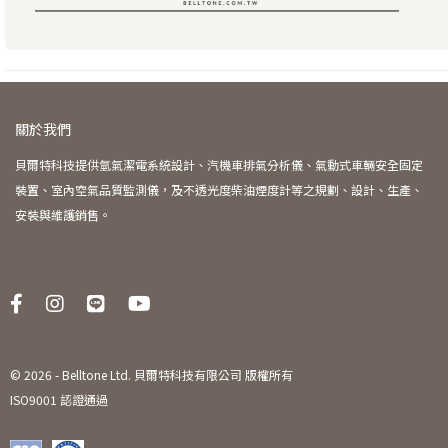
關於我們
貝爾特科技提供氫氣潔電系統設計、汽機車排氣分析儀、氣動式車輛安全固定
裝置、室內空氣品質監測儀，及不透光度柴油煙度計等之規劃、設計、生產、
安裝與維護銷售。
© 2026 -
Belltone Ltd. 貝爾特科技有限公司 版權所有
ISO9001 認證通過