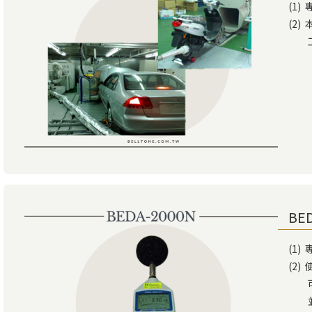
(1
(2)
工況
（B
BE
(1
(2
可將
並轉