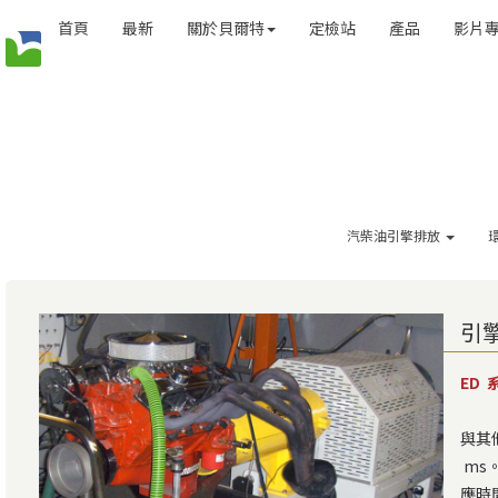
首頁
最新
關於貝爾特
定檢站
產品
影片
汽柴油引擎排放
引
ED
與其
ms
應時