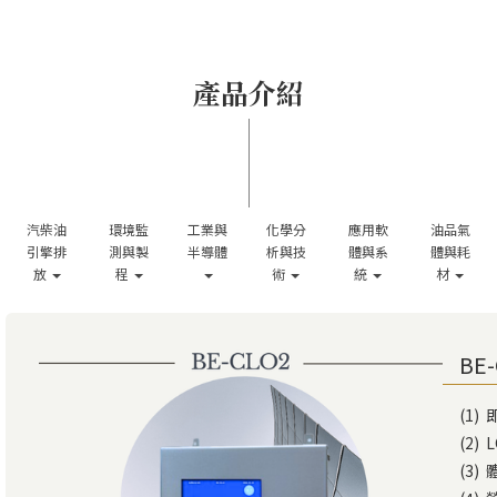
產品介紹
汽柴油
環境監
工業與
化學分
應用軟
油品氣
引擎排
測與製
半導體
析與技
體與系
體與耗
放
程
術
統
材
BE
(1)
(2)
(3)