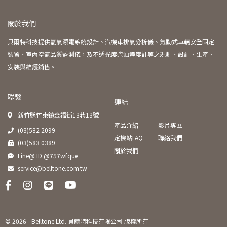
關於我們
貝爾特科技提供氫氣潔電系統設計、汽機車排氣分析儀、氣動式車輛安全固定
裝置、室內空氣品質監測儀，及不透光度柴油煙度計等之規劃、設計、生產、
安裝與維護銷售。
聯繫
連結
新竹縣竹東鎮金福街13巷13號
產品介紹
影片專區
(03)582 2099
定檢站FAQ
聯絡我們
(03)583 0389
關於我們
Line@ ID:@757wfque
service@belltone.com.tw
© 2026 -
Belltone Ltd. 貝爾特科技有限公司 版權所有