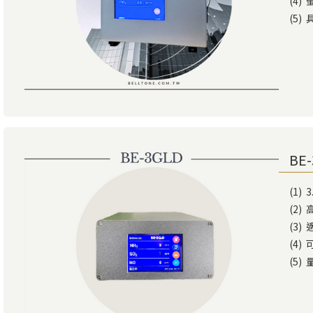
(4)
(5)
BE
(1)
(2)
(3
(4
(5)