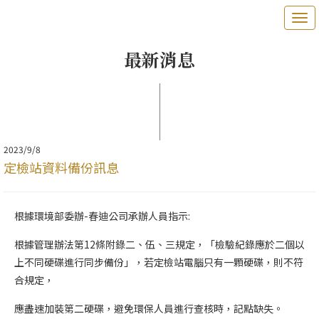
最新消息
2023/9/8
定檢站資料備份訊息
根據環境部委辦-春迪公司承辦人員指示:
根據管理辦法第12條附錄二、伍、三規定，「檢驗紀錄應於二個以
上不同硬碟進行同步備份」，若定檢站電腦只有一顆硬碟，則不符
合規定，
應盡速加裝第二硬碟，避免環保人員進行查核時，記點缺失。