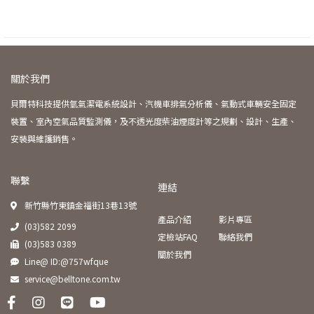
關於我們
貝爾特科技提供氫氣潔電系統設計、汽機車排氣分析儀、氣動式車輛安全固定
裝置、室內空氣品質監測儀，及不透光度柴油煙度計等之規劃、設計、生產、
安裝與維護銷售。
聯繫
連結
新竹縣竹東鎮金福街13巷13號
產品介紹
影片專區
(03)582 2099
定檢站FAQ
聯絡我們
(03)583 0389
關於我們
Line@ ID:@757wfque
service@belltone.com.tw